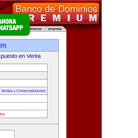
om
 puesto en Venta
,
Ventas y Comercializacion
tas