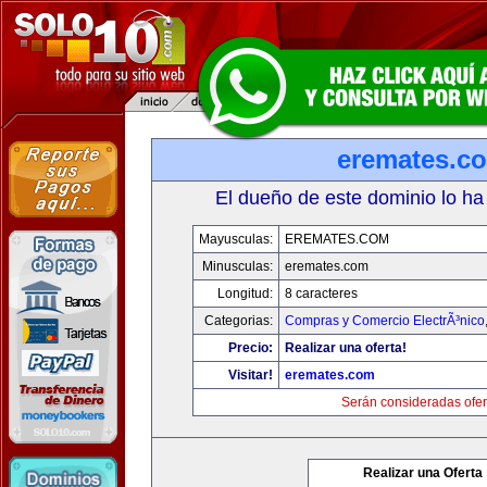
eremates.c
El dueño de este dominio lo ha
Mayusculas:
EREMATES.COM
Minusculas:
eremates.com
Longitud:
8 caracteres
Categorias:
Compras y Comercio ElectrÃ³nico
Precio:
Realizar una oferta!
Visitar!
eremates.com
Serán consideradas ofer
Realizar una Oferta