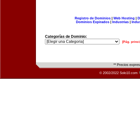
Registro de Dominios
|
Web Hosting
|
D
Dominios Expirados
|
Industrias
|
Indu
Categorías de Dominio:
[Pág. princi
** Precios expre
© 2002/2022 Solo10.com