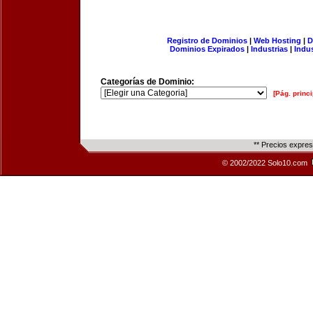
Registro de Dominios
|
Web Hosting
|
D
Dominios Expirados
|
Industrias
|
Indu
Categorías de Dominio:
[Pág. princi
** Precios expre
© 2002/2022 Solo10.com