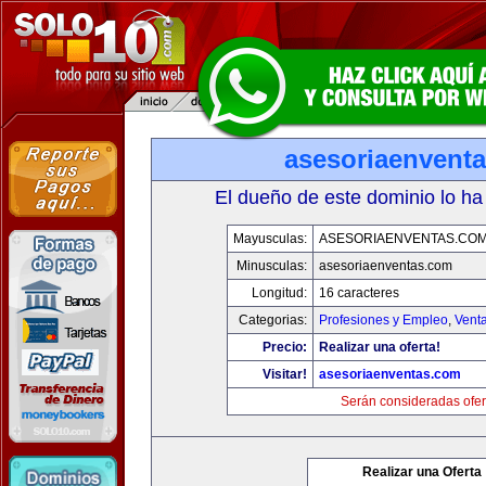
asesoriaenvent
El dueño de este dominio lo ha
Mayusculas:
ASESORIAENVENTAS.CO
Minusculas:
asesoriaenventas.com
Longitud:
16 caracteres
Categorias:
Profesiones y Empleo
,
Venta
Precio:
Realizar una oferta!
Visitar!
asesoriaenventas.com
Serán consideradas ofer
Realizar una Oferta