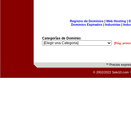
Registro de Dominios
|
Web Hosting
|
D
Dominios Expirados
|
Industrias
|
Indu
Categorías de Dominio:
[Pág. princi
** Precios expre
© 2002/2022 Solo10.com