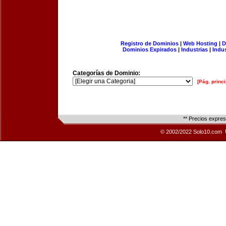
Registro de Dominios
|
Web Hosting
|
D
Dominios Expirados
|
Industrias
|
Indu
Categorías de Dominio:
[Pág. princi
** Precios expre
© 2002/2022 Solo10.com