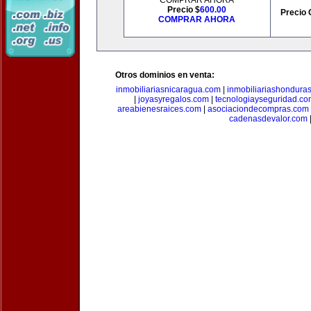
COMPRAR AHORA
Precio $
600.00
Precio 
COMPRAR AHORA
Otros dominios en venta:
inmobiliariasnicaragua.com
|
inmobiliariashondura
|
joyasyregalos.com
|
tecnologiayseguridad.co
areabienesraices.com
|
asociaciondecompras.com
cadenasdevalor.com