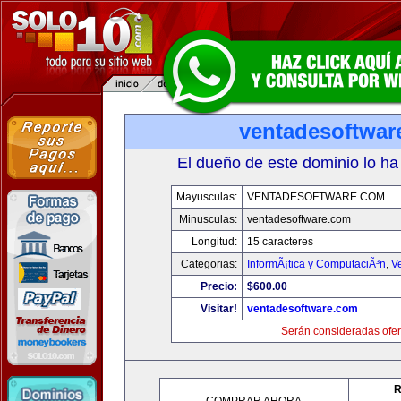
ventadesoftwar
El dueño de este dominio lo ha
Mayusculas:
VENTADESOFTWARE.COM
Minusculas:
ventadesoftware.com
Longitud:
15 caracteres
Categorias:
InformÃ¡tica y ComputaciÃ³n
,
V
Precio:
$600.00
Visitar!
ventadesoftware.com
Serán consideradas ofer
R