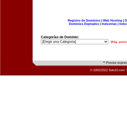
Registro de Dominios
|
Web Hosting
|
D
Dominios Expirados
|
Industrias
|
Indu
Categorías de Dominio:
[Pág. princi
** Precios expre
© 2002/2022 Solo10.com