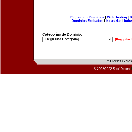
Registro de Dominios
|
Web Hosting
|
D
Dominios Expirados
|
Industrias
|
Indu
Categorías de Dominio:
[Pág. princi
** Precios expre
© 2002/2022 Solo10.com