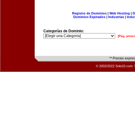
Registro de Dominios
|
Web Hosting
|
D
Dominios Expirados
|
Industrias
|
Indu
Categorías de Dominio:
[Pág. princi
** Precios expre
© 2002/2022 Solo10.com