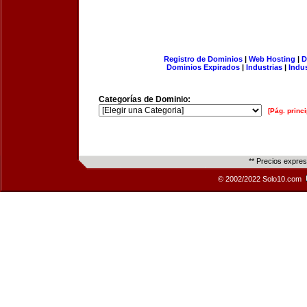
Registro de Dominios
|
Web Hosting
|
D
Dominios Expirados
|
Industrias
|
Indu
Categorías de Dominio:
[Pág. princi
** Precios expre
© 2002/2022 Solo10.com