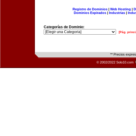
Registro de Dominios
|
Web Hosting
|
D
Dominios Expirados
|
Industrias
|
Indu
Categorías de Dominio:
[Pág. princi
** Precios expre
© 2002/2022 Solo10.com