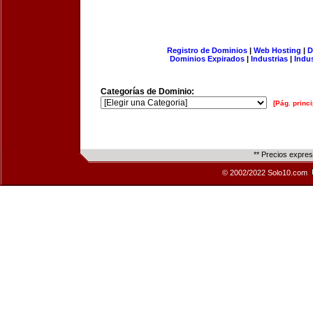
Registro de Dominios
|
Web Hosting
|
D
Dominios Expirados
|
Industrias
|
Indu
Categorías de Dominio:
[Pág. princi
** Precios expre
© 2002/2022 Solo10.com