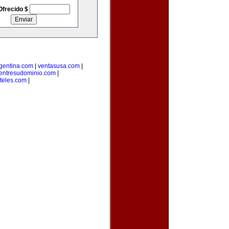
Ofrecido $
rgentina.com
|
ventasusa.com
|
entresudominio.com
|
teles.com
|