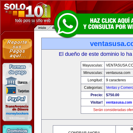
ventasusa.
El dueño de este dominio lo ha
Mayusculas:
VENTASUSA.C
Minusculas:
ventasusa.com
Longitud:
9 caracteres
Categorias:
Ventas y Comerc
Precio:
$750.00
Visitar!
ventasusa.com
Serán consideradas ofer
R