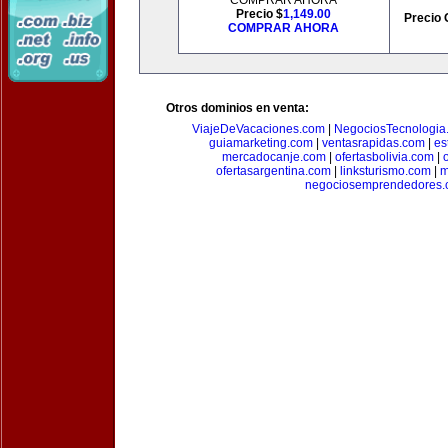
COMPRAR AHORA
Precio $
1,149.00
Precio 
COMPRAR AHORA
Otros dominios en venta:
ViajeDeVacaciones.com
|
NegociosTecnologia
guiamarketing.com
|
ventasrapidas.com
|
es
mercadocanje.com
|
ofertasbolivia.com
|
ofertasargentina.com
|
linksturismo.com
|
m
negociosemprendedores.