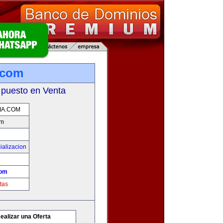
.com
 puesto en Venta
IA.COM
om
ializacion
com
tas
ealizar una Oferta