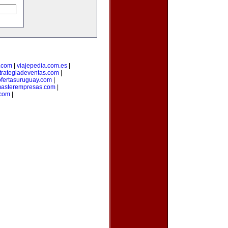
.com
|
viajepedia.com.es
|
trategiadeventas.com
|
ofertasuruguay.com
|
asterempresas.com
|
com
|