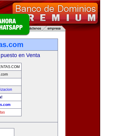
tas.com
 puesto en Venta
ENTAS.COM
s.com
izacion
a!
as.com
tas