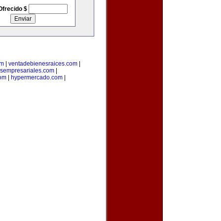
Ofrecido $
om
|
ventadebienesraices.com
|
osempresariales.com
|
om
|
hypermercado.com
|