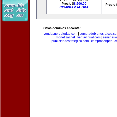
COMPRAR AHORA
Precio $
8,500.00
Precio 
COMPRAR AHORA
Otros dominios en venta:
vendasupropiedad.com
|
compradebienesraices.c
monetizar.net
|
ventavirtual.com
|
seminari
publicidadestrategica.com
|
comprasenperu.c