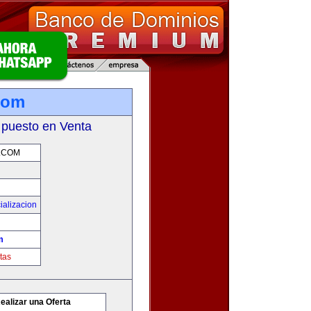
.com
 puesto en Venta
.COM
ializacion
m
tas
ealizar una Oferta