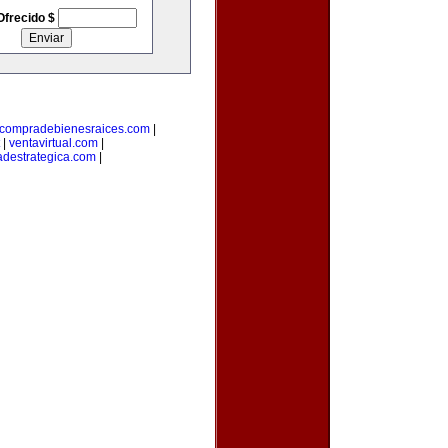
Ofrecido $
compradebienesraices.com
|
|
ventavirtual.com
|
adestrategica.com
|