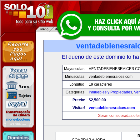
ventadebienesrai
El dueño de este dominio lo ha
Mayusculas:
VENTADEBIENESRAICES.C
Minusculas:
ventadebienesraices.com
Longitud:
19 caracteres
Categorias:
Inmuebles y Propiedades
,
Ven
Precio:
$2,500.00
Visitar!
ventadebienesraices.com
Serán consideradas ofer
R