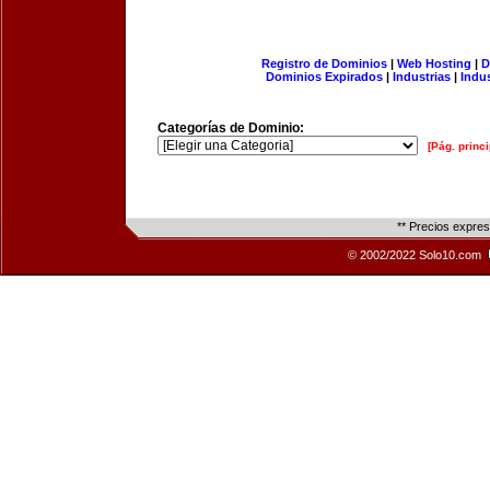
Registro de Dominios
|
Web Hosting
|
D
Dominios Expirados
|
Industrias
|
Indu
Categorías de Dominio:
[Pág. princi
** Precios expre
© 2002/2022 Solo10.com