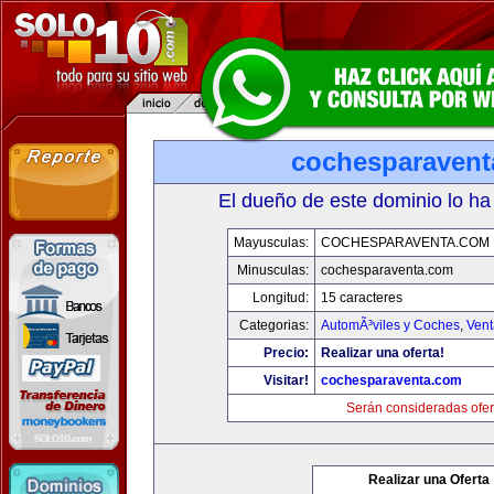
cochesparaven
El dueño de este dominio lo ha
Mayusculas:
COCHESPARAVENTA.COM
Minusculas:
cochesparaventa.com
Longitud:
15 caracteres
Categorias:
AutomÃ³viles y Coches
,
Vent
Precio:
Realizar una oferta!
Visitar!
cochesparaventa.com
Serán consideradas ofer
Realizar una Oferta