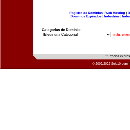
Registro de Dominios
|
Web Hosting
|
D
Dominios Expirados
|
Industrias
|
Indu
Categorías de Dominio:
[Pág. princi
** Precios expre
© 2002/2022 Solo10.com