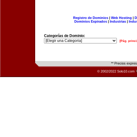
Registro de Dominios
|
Web Hosting
|
D
Dominios Expirados
|
Industrias
|
Indu
Categorías de Dominio:
[Pág. princi
** Precios expre
© 2002/2022 Solo10.com