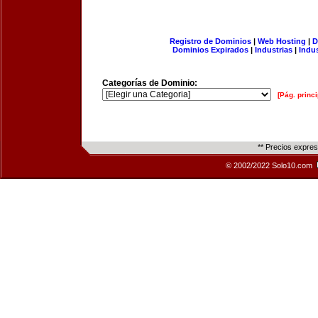
Registro de Dominios
|
Web Hosting
|
D
Dominios Expirados
|
Industrias
|
Indu
Categorías de Dominio:
[Pág. princi
** Precios expre
© 2002/2022 Solo10.com