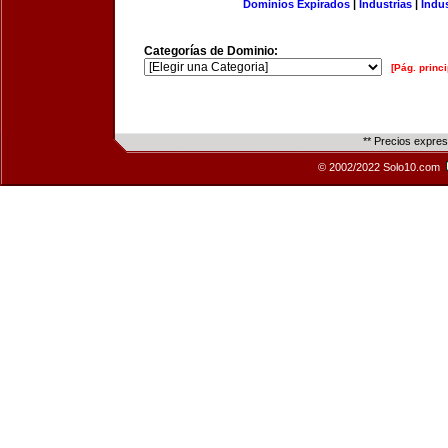
Dominios Expirados
|
Industrias
|
Indu
Categorías de Dominio:
[Pág. princi
** Precios expre
© 2002/2022 Solo10.com