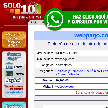
webpago.c
El dueño de este dominio lo ha
Mayusculas:
WEBPAGO.COM
Minusculas:
webpago.com
Longitud:
7 caracteres
Categorias:
Compras y Comercio ElectrÃ³nico
,
Econ
y Comercializacion
Precio:
$9,800.00
Visitar!
webpago.com
Serán consideradas ofer