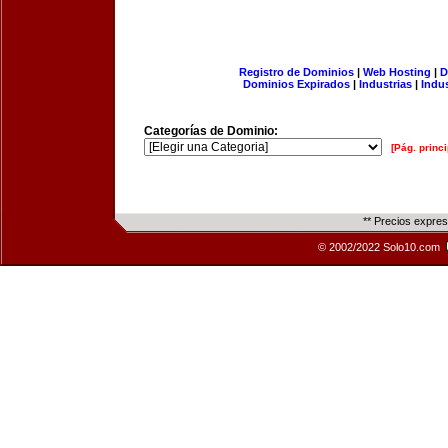
Registro de Dominios
|
Web Hosting
|
D
Dominios Expirados
|
Industrias
|
Indu
Categorías de Dominio:
[Pág. princi
** Precios expre
© 2002/2022 Solo10.com