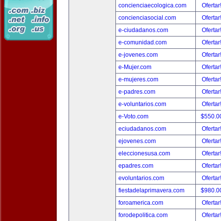
concienciaecologica.com
Ofertar
concienciasocial.com
Ofertar
e-ciudadanos.com
Ofertar
e-comunidad.com
Ofertar
e-jovenes.com
Ofertar
e-Mujer.com
Ofertar
e-mujeres.com
Ofertar
e-padres.com
Ofertar
e-voluntarios.com
Ofertar
e-Voto.com
$550.0
eciudadanos.com
Ofertar
ejovenes.com
Ofertar
eleccionesusa.com
Ofertar
epadres.com
Ofertar
evoluntarios.com
Ofertar
fiestadelaprimavera.com
$980.0
foroamerica.com
Ofertar
forodepolitica.com
Ofertar