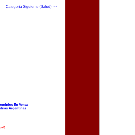
Categoria Siguiente (Salud) >>
ominios En Venta
strias Argentinas
pal]